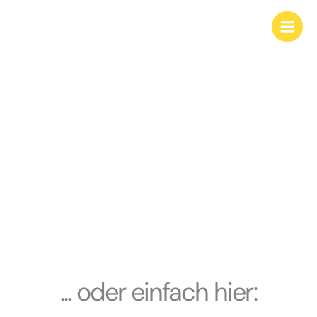
Zum
Inhalt
springen
Kontakt
... oder einfach hier: