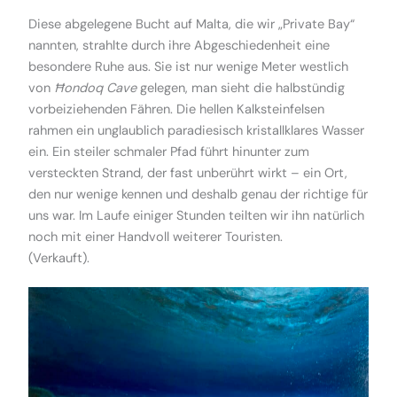
Diese abgelegene Bucht auf Malta, die wir „Private Bay“
nannten, strahlte durch ihre Abgeschiedenheit eine
besondere Ruhe aus. Sie ist nur wenige Meter westlich
von
Ħondoq Cave
gelegen, man sieht die halbstündig
vorbeiziehenden Fähren. Die hellen Kalksteinfelsen
rahmen ein unglaublich paradiesisch kristallklares Wasser
ein. Ein steiler schmaler Pfad führt hinunter zum
versteckten Strand, der fast unberührt wirkt – ein Ort,
den nur wenige kennen und deshalb genau der richtige für
uns war. Im Laufe einiger Stunden teilten wir ihn natürlich
noch mit einer Handvoll weiterer Touristen.
(Verkauft).